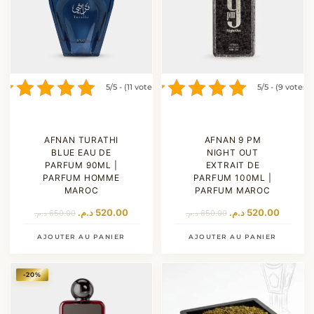
5/5 - (11 votes)
5/5 - (9 votes)
AFNAN TURATHI
AFNAN 9 PM
BLUE EAU DE
NIGHT OUT
PARFUM 90ML |
EXTRAIT DE
PARFUM HOMME
PARFUM 100ML |
MAROC
PARFUM MAROC
Le
Le
Le
Le
د.م.
520.00
د.م.
520.00
د.م.
650.00
د.م.
650.00
prix
prix
prix
prix
initial
actuel
initial
actuel
AJOUTER AU PANIER
AJOUTER AU PANIER
était :
est :
était :
est :
650.00 د.م..
520.00 د.م..
650.00 د.م..
-20%