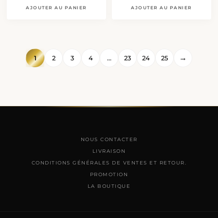
était :
est :
initial
actuel
AJOUTER AU PANIER
AJOUTER AU PANIER
450.00 د.م..
était :
est :
250.00 د.م..
350.00 د.م..
→
1
2
3
4
…
23
24
25
NOUS CONTACTER
LIVRAISON
CONDITIONS GÉNÉRALES DE VENTES ET RETOUR.
PROMOTION
LA BOUTIQUE