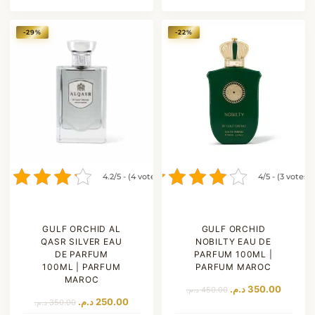
était :
est :
350.00 د.م..
-29%
-22%
4.2/5 - (4 votes)
4/5 - (3 votes)
GULF ORCHID AL
GULF ORCHID
QASR SILVER EAU
NOBILTY EAU DE
DE PARFUM
PARFUM 100ML |
100ML | PARFUM
PARFUM MAROC
MAROC
Le
Le
د.م.
350.00
د.م.
450.00
prix
prix
Le
Le
د.م.
250.00
د.م.
350.00
initial
actuel
prix
prix