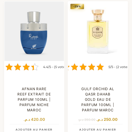
-29%
4.4/5 - (5 votes)
5/5 - (2 votes)
AFNAN RARE
GULF ORCHID AL
REEF EXTRAIT DE
QASR DAHAB
PARFUM 100ML |
GOLD EAU DE
PARFUM NICHE
PARFUM 100ML |
MAROC
PARFUM MAROC
Le
Le
د.م.
420.00
د.م.
250.00
د.م.
350.00
prix
prix
initial
actuel
AJOUTER AU PANIER
AJOUTER AU PANIER